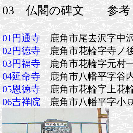
03 仏閣の碑文 参考
01円通寺
鹿角市尾去沢字中沢四
02円徳寺
鹿角市花輪字寺ノ
03円福寺
鹿角市花輪字元村一
04延命寺
鹿角市八幡平字谷内
05恩徳寺
鹿角市花輪字上花
06吉祥院
鹿角市八幡平字小豆