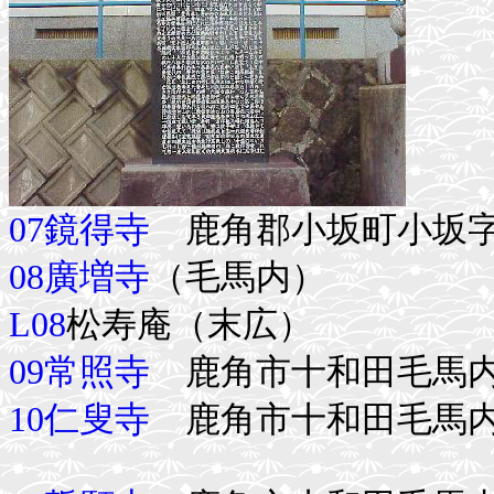
07鏡得寺
鹿角郡小坂町小坂字
08廣増寺
（毛馬内）
L08
松寿庵（末広）
09常照寺
鹿角市十和田毛馬内
10仁叟寺
鹿角市十和田毛馬内