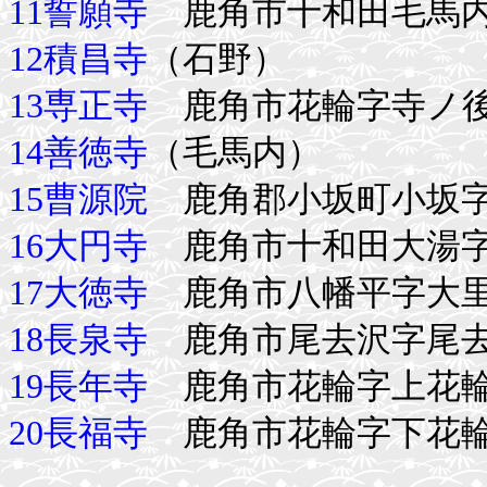
11誓願寺
鹿角市十和田毛馬内
12積昌寺
（石野）
13専正寺
鹿角市花輪字寺ノ
14善徳寺
（毛馬内）
15曹源院
鹿角郡小坂町小坂
16大円寺
鹿角市十和田大湯字
17大徳寺
鹿角市八幡平字大
18長泉寺
鹿角市尾去沢字尾
19長年寺
鹿角市花輪字上花
20長福寺
鹿角市花輪字下花輪