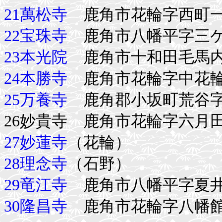
21萬松寺
鹿角市花輪字西町一
22宝珠寺
鹿角市八幡平字三
23本光院
鹿角市十和田毛馬内
24本勝寺
鹿角市花輪字中花輪
25万養寺
鹿角郡小坂町荒谷字万
26妙貴寺 鹿角市花輪字六月
27妙蓮寺
（花輪）
28理念寺
（石野）
29竜江寺
鹿角市八幡平字夏
30隆昌寺
鹿角市花輪字八幡館