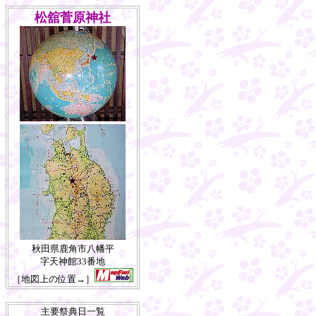
松舘菅原神社
秋田県鹿角市八幡平
字天神館33番地
［地図上の位置→］
主要祭典日一覧