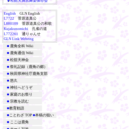
松館天満宮舞楽保存会
English
GLN English
L7722
菅原道真公
L880109
菅原道真公の和歌
Kujakunomichi
孔雀の道
L772261
通りゃんせ
GLN Link Webring
■
鹿角全科 Wiki
■
鹿角通信 Wiki
■
松舘天神会
■
祭礼記録（鹿角の郷）
■
秋田県神社庁鹿角支部
■
悠久
■
神社へどうぞ
■
家庭のお祭り
■
宗教を読む
■
教育勅語
■
ことわざ TOP
■
本稿の狙い
■
ここは鹿角
■
ホームTOP