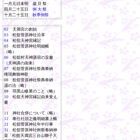
一月元日未明 歳 旦 祭
四月二十五日
例 大 祭
十月二十五日
秋季例祭
02
天満宮の創始
03
松舘菅原神社沿革
04
松舘天神宮縁記
05 松舘菅原神社明細帳
（略）
06
松舘村天神講宿の旨趣
（天神講の由来）
07
松舘菅原神社祭典奉納
権現舞御神歌
08 松舘菅原神社祭典奉納
湯の法（略）
09 羽黒山修業のこと（略）
10
松舘天神宮縁記由来覚え
書
11 神社合併について（略）
12
奉仕社頭之儀明細書上帳
21
松舘菅原神社年中行事
31
松舘菅原神社例祭奉納神
楽「松館天満宮三台山獅子大