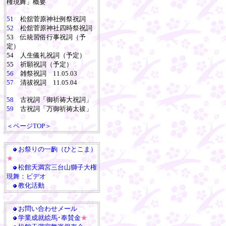
権現舞」概要
51
松舘菅原神社例祭祝詞
52
松舘菅原神社四時祭祝詞
53 伝統習俗行事祝詞（予
定）
54 人生儀礼祝詞（予定）
55 祈願祝詞（予定）
56
雑祭祝詞 11.05.03
57
清祓祝詞 11.05.04
58
古祝詞「御祈祷大祝詞」
59
古祝詞「万御祈祷太祓」
＜ページTOP＞
お祭りの一齣（ひとこま）
★
松館天満宮三台山獅子大権
現舞：ビデオ
教化活動
お問い合わせメール
学業成就絵馬･奉賛金
★