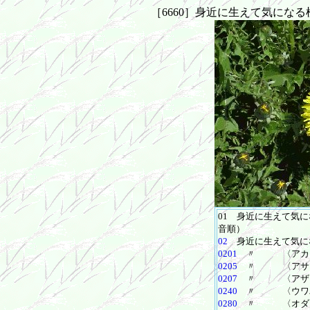
［6660］身近に生えて気にな
01 身近に生えて気
音順）
02
身近に生えて気に
0201
〃 〈アカ
0205
〃 〈アサ
0207
〃 〈アザ
0240
〃 〈ウワバミ
0280
〃 〈オダマ