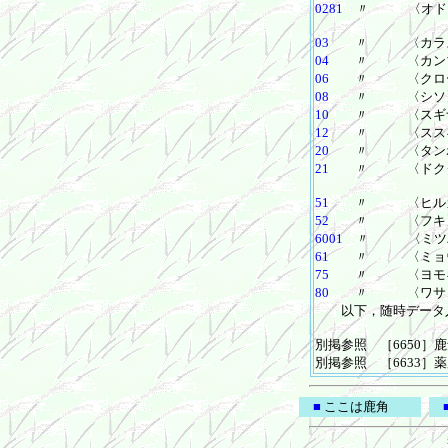
0281
〃 〈オドリ
03
〃 〈カラス
04
〃 〈カンゾ
06
〃 〈クロー
08
〃 〈シソ
10
〃 〈スギ
12
〃 〈スス
20
〃 〈タンポ
21
〃 〈ドクダ
51
〃 〈ヒルガ
52
〃 〈フキ
6001
〃 〈ミツ
61
〃 〈ミョウ
75
〃 〈ヨモ
80
〃 〈ワサ
以下，随時データ
別掲参照 ［6650］
別掲参照 ［6633］
■
ここは鹿角