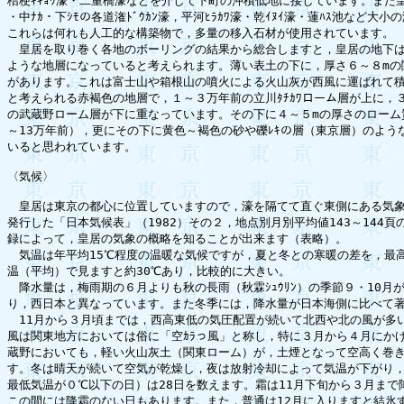
桔梗ｷｷｮｳ濠・二重橋濠などを介して下町の沖積低地に接しています。また皇居
・中ﾅｶ・下ｼﾓの各道潅ﾄﾞｳｶﾝ濠，平河ﾋﾗｶﾜ濠・乾ｲﾇｲ濠・蓮ﾊｽ池など大小の
これらは何れも人工的な構築物で，多量の移入石材が使用されています。

　皇居を取り巻く各地のボーリングの結果から総合しますと，皇居の地下は
ような地層になっていると考えられます。薄い表土の下に，厚さ６～８mの関
があります。これは富士山や箱根山の噴火による火山灰が西風に運ばれて積
と考えられる赤褐色の地層で，１～３万年前の立川ﾀﾁｶﾜローム層が上に，３
の武蔵野ローム層が下に重なっています。その下に４～５mの厚さのローム質
～13万年前），更にその下に黄色～褐色の砂や礫ﾚｷの層（東京層）のような
いると思われています。

〈気候〉

　皇居は東京の都心に位置していますので，濠を隔てて直ぐ東側にある気象
発行した「日本気候表」（1982）その２，地点別月別平均値143～144頁
録によって，皇居の気象の概略を知ることが出来ます（表略）。

　気温は年平均15℃程度の温暖な気候ですが，夏と冬との寒暖の差を，最高
温（平均）で見ますと約30℃あり，比較的に大きい。

　降水量は，梅雨期の６月よりも秋の長雨（秋霖ｼｭｳﾘﾝ）の季節９・10月が
り，西日本と異なっています。また冬季には，降水量が日本海側に比べて著し
　11月から３月頃までは，西高東低の気圧配置が続いて北西や北の風が多い
風は関東地方においては俗に「空ｶﾗっ風」と称し，特に３月から４月にかけ
蔵野においても，軽い火山灰土（関東ローム）が，土煙となって空高く巻き
す。冬は晴天が続いて空気が乾燥し，夜は放射冷却によって気温が下がり，冬日
最低気温が０℃以下の日）は28日を数えます。霜は11月下旬から３月まで降
この間には降霜のない日もあります。また，普通は12月に入りますと結氷す