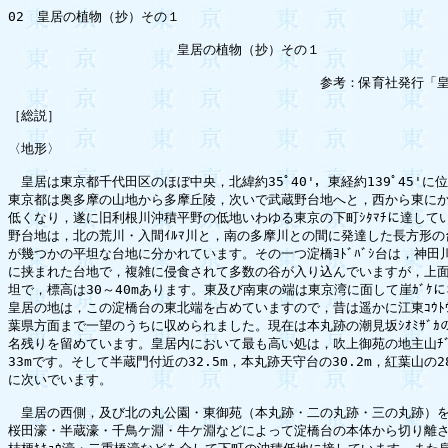
02　皇居の植物（抄）その１

　　　　　　　　　　　　　皇居の植物（抄）その１

　　　　　　　　　　　　　　　　　　　　　　　　参考：保育社発行「皇
［総説］

〈地形〉

　皇居は東京都千代田区のほぼ中央，北緯約35ﾟ40'，東経約139ﾟ45'に
東京都は奥多摩の山地から多摩丘陵，次いで武蔵野台地へと，西から東にか
低くなり，遂に旧利根川沖積平野の低地いわゆる東京の下町ｼﾀﾏﾁに達してい
野台地は，北の荒川・入間ｲﾙﾏ川と，南の多摩川との間に発達した長方形の
が幾つかの平坦な台地に分かれています。その一つ淀橋ﾖﾄﾞﾊﾞｼ台は，神田川
に挟まれた台地で，複雑に侵食されて多数の谷が入り込んでいますが，上面
坦で，標高は30～40mあります。東及び南東の端は東京湾に面して崖ｶﾞｹに
皇居の地は，この淀橋台の東北端を占めていますので，昔は遥かに江東ｺｳﾄｳ
葉県方面まで一望のうちに収められました。現在は本丸跡の潮見坂ｼｵﾐｻﾞｶの
名残りを留めています。皇居内において最も高い処は，吹上御苑の地主山ﾁﾞｼｭ
33mです。そして半蔵門付近の32.5m，本丸跡天守台の30.2m，紅葉山の28
に次いでいます。

　皇居の西側，及び北の丸公園・東御苑（本丸跡・二の丸跡・三の丸跡）を含
桜田濠・半蔵濠・千鳥ケ淵・牛ケ淵などによって淀橋台の本体から切り離さ