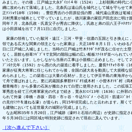
みました。その後，江戸城は大永ﾀﾞｲｴｲ４年（1524），上杉朝興の時代に
綱に攻められて落城しました。北条氏は遠山氏を城代として城を守らせて来
正ﾃﾝｼｮｳ18年（1590），豊臣秀吉の小田原征伐の際，城代遠山景政は篭城
川村秀重が城将として守っていましたが，徳川家康の家臣戸田忠次に明け渡さ
同年７月，北条氏政・氏直父子が秀吉に降伏し，氏政と弟の旧八王子ﾊﾁｵｳｼﾞ
は小田原城を出て７月11日に自刃しました。

　家康の領有していた駿河・遠江・三河・甲斐・信濃の五国と引き換えに，
領である広大な関東の領主となった家康は，天正18年８月１日，いわゆる八朔
日に江戸城に入城しました。当時の江戸城は竹木ﾁｸﾎﾞｸが茂るに任せた土塁
なく，居館も枌葺ｿｷﾞﾌﾞｷで玄関の階段は幅の広い船板ﾌﾅｲﾀが並べられてい
いたと云います。しかしながら当座の工事は小規模に止めました。そして２
ﾌﾞﾝﾛｸ元年（1592）から西の丸の築造に着手しました。慶長ｹｲﾁｮｳ８年（16
家康が征夷大将軍に任じられてから後，全国の諸大名を動員して大規模な拡
められました。この築造には大量の石材が，主として伊豆半島の東海岸から
て舟で運ばれました。更に武蔵国多摩郡ﾀﾏｺﾞｵﾘ成木村・小曽木ｵｿｷﾞ村（両
都青梅市）から多量の石灰が搬出されて白壁に使用されました。この拡張工
軍秀忠を経て三代将軍家光の代まで続き，寛永ｶﾝｴｲ13年（1636）に外郭の
られて外濠（幸橋・赤坂・四谷・市ヶ谷・牛込ｳｼｺﾞﾒ・小石川・筋違ｽｼﾞｶｲ
の見付ﾐﾂｹを連ねる濠）が造られ，同15年頃完成したと云われます。斯くて
も建物においても近世最大の城郭が完成しました。

　なお昭和35年５月20日，江戸城跡（濠ﾎﾘと石垣の周辺）が史跡に指定され
［次へ進んで下さい］