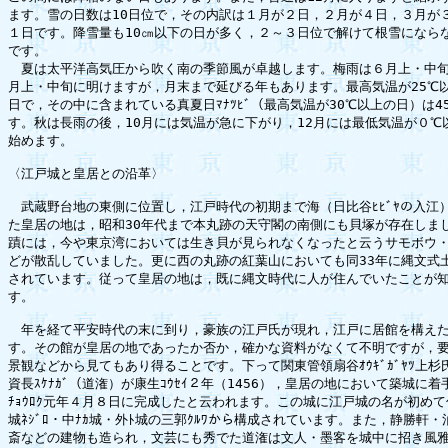
ます。雪の日数は10日位で，その内訳は１月が２日，２月が４日，３月が３日
１日です。降雪量も10㎝以下の日が多く，２～３日位で解けて根雪にならな
です。

　夏は太平洋高気圧から吹く南の季節風が卓越します。梅雨は６月上・中旬
月上・中旬に明けますが，月末まで延びる年もあります。最高気温が25℃以上
日で，その中に含まれている真夏日ﾏﾅﾂﾋﾞ（最高気温が30℃以上の日）は45
す。秋は長雨の後，10月には気温が急に下がり，12月には最低気温が０℃以
始めます。

〈江戸城と皇居との沿革〉

　武蔵野台地の東側に位置し，江戸時代の初期まで海（日比谷ﾋﾋﾞﾔの入江）
た皇居の地は，昭和30年代まで本丸跡の天守閣の南側にも貝塚が存在しまし
蹟には，今や東京湾においては生き貝が見られなくなったと云うサモボウ・
どが散乱していました。更に西の丸跡の紅葉山においても同33年に縄文式土
されています。従って皇居の地は，既に縄文時代に人が住んでいたことが知
す。

　年を経て平安時代の末に到り，豪族の江戸氏が現れ，江戸に居館を構えた
す。その館が皇居の地であったか否か，確かな資料がなくて不明ですが，要
景観などから見てもあり得ることです。下って関東管領扇谷ｵｳｷﾞｶﾞﾔﾂ上杉
資長ｽｹﾅｶﾞ（道潅）が康生ｺｳｾｲ２年（1456），皇居の地において築城に着
ﾁｮｳﾛｸ元年４月８日に完成したと云われます。この城に江戸城の名が初めて
城ﾈｼﾞﾛ・中ﾅｶ城・外ﾄ城の三郭ｸﾙﾜから構成されています。また，静勝軒・
斎などの建物も造られ，文芸にも秀でた道潅は文人・墨客を城中に招き風雅